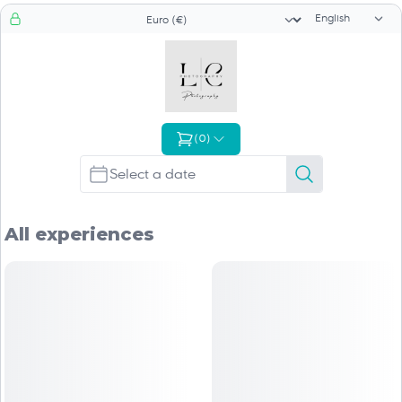
Language sele
Currency selector
(
0
)
All experiences